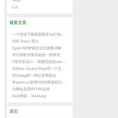
Work
Life
最新文章
一个自动下载最新版本frp打包成deb的bash脚本
SSH Tunnel 简介
Nginx与PHP相关交互参数详解
对计算机字体渲染的一些研究
C语言杂记(1)：暗藏玄机的char和getchar
为Music.Xuchen.Wang写一个文章自动生成器
对Golang的一些记录和想法
Windows上使用NSSM将进程注册为服务保持常开
为网站启用HTTPS支持
Shell神器：AutoJump
其它