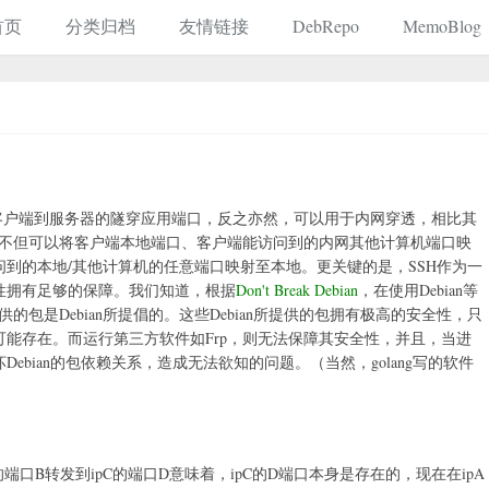
首页
分类归档
友情链接
DebRepo
MemoBlog
，用于从客户端到服务器的隧穿应用端口，反之亦然，可以用于内网穿透，相比其
Frp不但可以将客户端本地端口、客户端能访问到的内网其他计算机端口映
到的本地/其他计算机的任意端口映射至本地。更关键的是，SSH作为一
性拥有足够的保障。我们知道，根据
Don't Break Debian
，在使用Debian等
供的包是Debian所提倡的。这些Debian所提供的包拥有极高的安全性，只
能存在。而运行第三方软件如Frp，则无法保障其安全性，并且，当进
能破坏Debian的包依赖关系，造成无法欲知的问题。（当然，golang写的软件
端口B转发到ipC的端口D意味着，ipC的D端口本身是存在的，现在在ipA