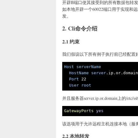
开辟B端口使其接受到的所有数据包转发
如本地开辟一个60022端口用于实现和远程
发。
2. Cli命令介绍
2.1 约束
我们假设以下所有例子执行前已经配置好~/.ss
Host
serverName
HostName
server
.ip
.or
.domai
Port
 22

User
root
并且服务器server.ip.or.domain上的/etc/ss
GatewayPorts
yes
该选项用于允许远程主机连接本地（服
2.2 本地转发