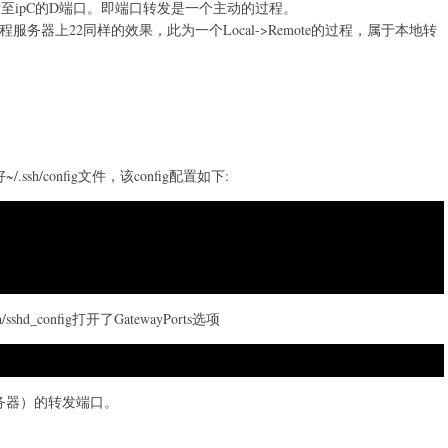
至ipC的D端口。即端口转发是一个主动的过程。
服务器上22同样的效果，此为一个Local->Remote的过程，属于本地转
h/config文件，该config配置如下:
n
h/sshd_config打开了GatewayPorts选项
务器）的转发端口。