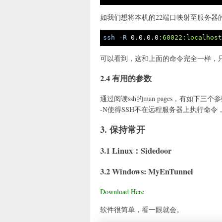
如我们想将本机的22端口映射至服务器的
ssh
-R
 0
.0
.0
.0
:60022
:localhos
可以看到，这和上面的命令完全一样，只要
2.4 有用的参数
通过阅读ssh的man pages，有如下三个参数
-N使得SSH不在远程服务器上执行命令，-T
3. 保持常开
3.1 Linux：Sidedoor
3.2 Windows: MyEnTunnel
Download Here
软件很简单，看一眼就会。