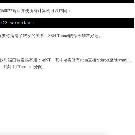
60022端口并使所有计算机可以访问：
t
:22
serverName
你搞清了转发的关系，SSH Tunnel的命令非常好记。
对端口转发很有用：-nNT，其中-n将所有stdin直接redirect至/dev/null，
禁用了Terminal分配。