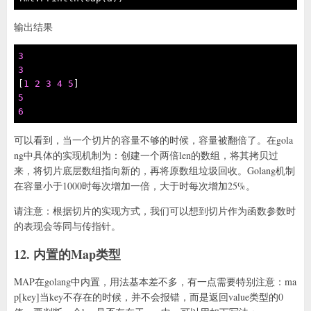
输出结果
3
3
[
1
2
3
4
5
5
6
可以看到，当一个切片的容量不够的时候，容量被翻倍了。在gola
ng中具体的实现机制为：创建一个两倍len的数组，将其拷贝过
来，将切片底层数组指向新的，再将原数组垃圾回收。Golang机制
在容量小于1000时每次增加一倍，大于时每次增加25%。
请注意：根据切片的实现方式，我们可以想到切片作为函数参数时
的表现会等同与传指针。
12. 内置的Map类型
MAP在golang中内置，用法基本差不多，有一点需要特别注意：ma
p[key]当key不存在的时候，并不会报错，而是返回value类型的0