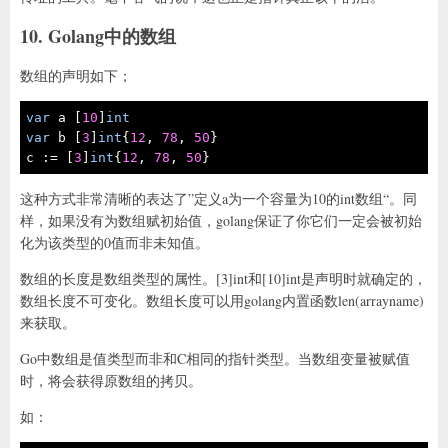
10. Golang中的数组
数组的声明如下；
var
 a [
10
]
int
var
 b [
3
]
int
{
12
, 
78
, 
50
}

c := [
3
]
int
{
12
, 
78
, 
50
}
这种方式非常清晰的表达了”定义a为一个容量为10的int数组“。同
样，如果没有为数组赋初始值，golang保证了你它们一定会被初始
化为该类型的0值而非未知值。
数组的长度是数组类型的属性。[3]int和[10]int是声明时就确定的，
数组长度不可变化。数组长度可以用golang内置函数len(arrayname)
来获取。
Go中数组是值类型而非和C相同的指针类型。当数组变量被赋值
时，将会获得原数组的拷贝。
如：