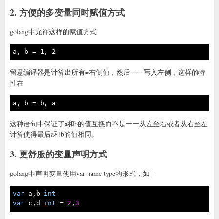
2. 方便的多变量同时赋值方式
golang中允许这样的赋值方式
a, b = 1, 2
留意编译器是计算出所有=右侧值，然后一一写入左侧，这样的特
性在
a, b = b, a
这种语句中保证了a和b的值互换而不是一一从左至右或者从右至左
计算使得最后a和b的值相同。
3. 更舒服的变量声明方式
golang中声明变量使用var name type的形式，如：
var
 a,b 
int
var
 c,d 
int
 = 
2
,
3