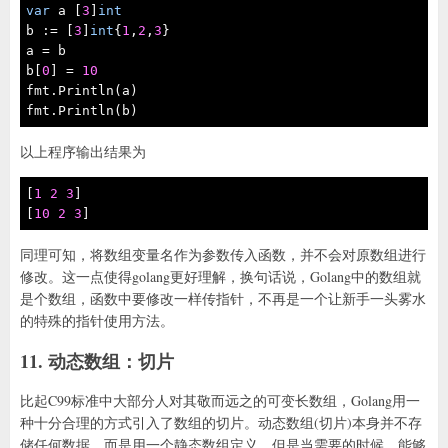
var
 a [
3
]
int
b := [
3
]
int
{
1
,
2
,
3
}

a = b

b[
0
] = 
10
fmt.Println(a)

fmt.Println(b)
以上程序输出结果为
[
1
2
3
]

[
10
2
3
]
同理可知，将数组变量名作为参数传入函数，并不会对原数组进行
修改。这一点使得golang更好理解，换句话说，Golang中的数组就
是个数组，函数中要修改一样传指针，不再是一个让新手一头雾水
的特殊的指针使用方法。
11. 动态数组：切片
比起C99标准中大部分人对其敬而远之的可变长数组，Golang用一
种十分合理的方式引入了数组的切片。动态数组(切片)本身并不存
储任何数据，而是用一个静态数组定义，但是当需要的时候，能够