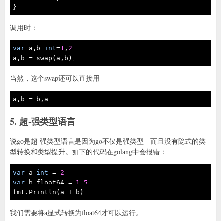
}
调用时：
var
 a,b 
int
=
1
,
2
a,b = swap(a,b);
当然，这个swap还可以直接用
a,b = b,a
5. 超-强类型语言
说go是超-强类型语言是因为go不仅是强类型，而且没有隐式的类
型转换和类型提升。如下的代码在golang中会报错：
var
 a 
int
 = 
2
var
 b float64 = 
1.5
fmt.Println(a + b)
我们需要将a显式转换为float64才可以运行。