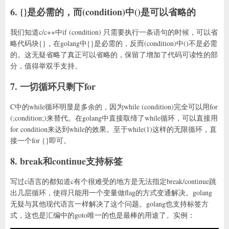
6. {}是必需的，而(condition)中()是可以省略的
我们知道c/c++中if (condition) 只需要执行一条语句的时候，可以省
略代码块{}，在golang中{}是必需的，反而(condition)中()不是必需
的。这无疑省略了真正可以省略的，保留了增加了代码可读性的部
分，值得举双手支持。
7. 一切循环只剩下for
C中的while循环明显是多余的，因为while (condition)完全可以用for
(;condition;)来替代。在golang中直接取缔了while循环，可以直接用
for condition来达到while的效果。至于while(1)这样的无限循环，直
接一个for {}即可。
8. break和continue支持标签
写过c语言的都知道c有个很难受的地方是无法指定break/continue跳
出几层循环，使得只能用一个变量做flag的方式变通解决。golang
无疑与其他现代语言一样解决了这个问题。golang也支持标签方
式，这也是汇编中的goto唯一的也是最棒的用途了。实例：