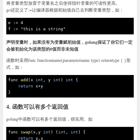
将变量类型放置于变量名之后使得指针变量的可读性更高。
go还定义了:=让编译器根据初始值自己去判断变量类型，如：
e := 4

f := "this is a string"
声明变量时，如果没有为变量赋初始值，golang保证了你它们一定
会被初始化为该类型的0值而非未知值
函数时采用func functionname(parametername type) returntype { }形
式，如：
func 
add
(x 
int
, y 
int
)
int
{

return
 x+y

} 
4. 函数可以有多个返回值
golang中函数可以有多个返回值，很实用。如
func 
swap
(x,y 
int
)
(
int
, 
int
)
{

return
 y,x
