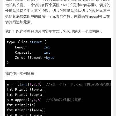
增长其长度。一个切片有两个属性：len(长度)和cap(容量)。切片的
长度是指切片中元素的个数。切片的容量是指从切片的起始元素开
始到其底层数组中的最后一个元素的个数。内置函数append可以在
切片后追加元素。
我们可以这样理解切片的实现方式，将其理解为一个结构体：
type slice 
struct
 {  

    Length        
int
    Capacity      
int
    ZerothElement *
byte
}
我们使用实例解释：
a := []
int
{
1
,
2
,
3
}  
//a是一个len=3，cap=3的int型动态数组
fmt.Println(len(a)) 

fmt.Println(cap(a))

a = append(a,
4
,
5
)  
//追加4和5到切片尾部
fmt.Println(a)

fmt.Println(len(a))

fmt.Println(cap(a))