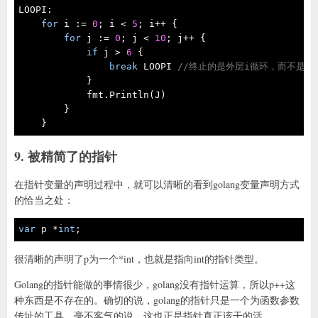
LOOPI:

for
 i := 
0
; i < 
5
; i++ {

for
 j := 
0
; j < 
10
; j++ {

if
 j > 
6
 {

break
 LOOPI 
//终止的是外层i循环，而不是内
            }

            fmt.Println(J)

        }

    }
9. 被精简了的指针
在指针变量的声明过程中，就可以清晰的看到golang变量声明方式
的恰当之处：
var
 p *
int
;
很清晰的声明了p为一个*int，也就是指向int的指针类型。
Golang的指针能做的事情很少，golang没有指针运算，所以p++这
种东西是不存在的。确切的说，golang的指针只是一个为函数参数
传址的工具。毫不客气的说，这也正是指针真正该干的活。